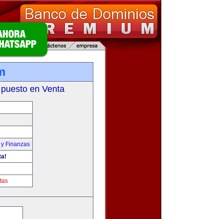
m
 puesto en Venta
 y Finanzas
ta!
tas