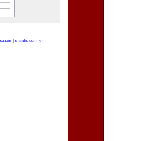
lsa.com
|
e-teatro.com
|
e-