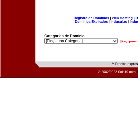
Registro de Dominios
|
Web Hosting
|
D
Dominios Expirados
|
Industrias
|
Indu
Categorías de Dominio:
[Pág. princi
** Precios expre
© 2002/2022 Solo10.com