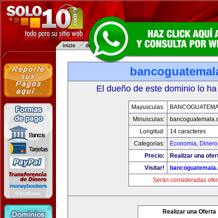
bancoguatemal
El dueño de este dominio lo ha
Mayusculas:
BANCOGUATEMA
Minusculas:
bancoguatemala.
Longitud:
14 caracteres
Categorias:
Economia, Dinero
Precio:
Realizar una ofer
Visitar!
bancoguatemala
Serán consideradas ofer
Realizar una Oferta