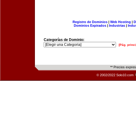
Registro de Dominios
|
Web Hosting
|
D
Dominios Expirados
|
Industrias
|
Indu
Categorías de Dominio:
[Pág. princi
** Precios expre
© 2002/2022 Solo10.com