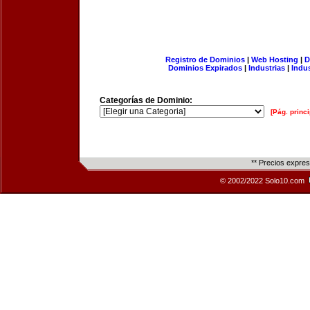
Registro de Dominios
|
Web Hosting
|
D
Dominios Expirados
|
Industrias
|
Indu
Categorías de Dominio:
[Pág. princi
** Precios expre
© 2002/2022 Solo10.com