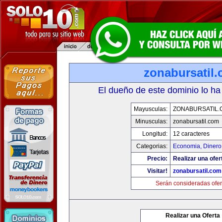
zonabursatil
El dueño de este dominio lo ha
Mayusculas:
ZONABURSATIL.
Minusculas:
zonabursatil.com
Longitud:
12 caracteres
Categorias:
Economia, Dinero
Precio:
Realizar una ofer
Visitar!
zonabursatil.com
Serán consideradas ofer
Realizar una Oferta