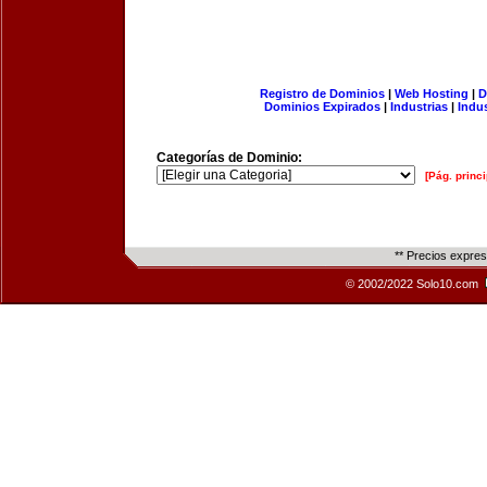
Registro de Dominios
|
Web Hosting
|
D
Dominios Expirados
|
Industrias
|
Indu
Categorías de Dominio:
[Pág. princi
** Precios expre
© 2002/2022 Solo10.com