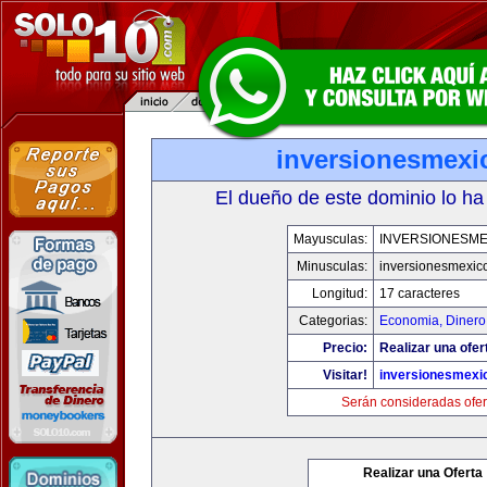
inversionesmexi
El dueño de este dominio lo ha
Mayusculas:
INVERSIONESME
Minusculas:
inversionesmexic
Longitud:
17 caracteres
Categorias:
Economia, Dinero
Precio:
Realizar una ofer
Visitar!
inversionesmexi
Serán consideradas ofer
Realizar una Oferta