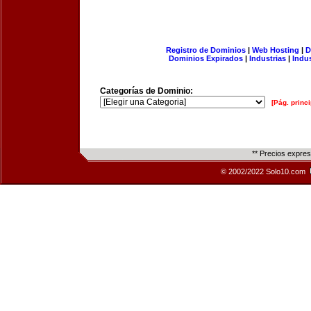
Registro de Dominios
|
Web Hosting
|
D
Dominios Expirados
|
Industrias
|
Indu
Categorías de Dominio:
[Pág. princi
** Precios expre
© 2002/2022 Solo10.com