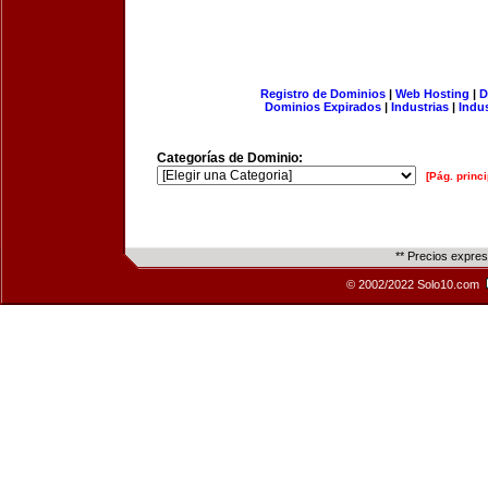
Registro de Dominios
|
Web Hosting
|
D
Dominios Expirados
|
Industrias
|
Indu
Categorías de Dominio:
[Pág. princi
** Precios expre
© 2002/2022 Solo10.com