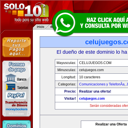
celujuegos.
El dueño de este dominio lo ha
Mayusculas:
CELUJUEGOS.COM
Minusculas:
celujuegos.com
Longitud:
10 caracteres
Categorias:
Comunicaciones y TelefonÃ­a
,
J
Precio:
Realizar una oferta!
Visitar!
celujuegos.com
Serán consideradas ofer
Realizar una Oferta