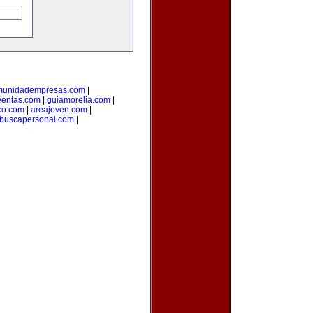
munidadempresas.com
|
ventas.com
|
guiamorelia.com
|
co.com
|
areajoven.com
|
buscapersonal.com
|