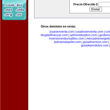
Precio Ofrecido $
Otros dominios en venta:
joyasenventa.com
|
usadosenventa.com
|
co
blogdefinanzas.com
|
admonetization.com
|
gestion
inversionesbursatiles.com
|
mercadoenergeti
autosenalquiler.com
|
guiadiversion.com
|
guiadeprodutos.com
|