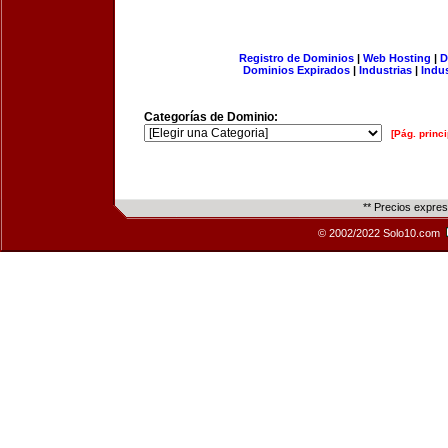
Registro de Dominios
|
Web Hosting
|
D
Dominios Expirados
|
Industrias
|
Indu
Categorías de Dominio:
[Pág. princi
** Precios expre
© 2002/2022 Solo10.com