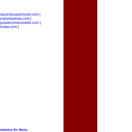
repuestosautomotor.com
|
propiedadesla.com
|
guiadecomprasweb.com
|
ristas.com
|
ominios En Venta