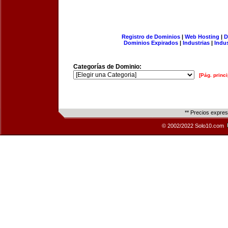
Registro de Dominios
|
Web Hosting
|
D
Dominios Expirados
|
Industrias
|
Indu
Categorías de Dominio:
[Pág. princi
** Precios expre
© 2002/2022 Solo10.com