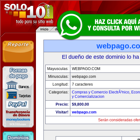
webpago.c
El dueño de este dominio lo ha
Mayusculas:
WEBPAGO.COM
Minusculas:
webpago.com
Longitud:
7 caracteres
Categorias:
Compras y Comercio ElectrÃ³nico
,
Econ
y Comercializacion
Precio:
$9,800.00
Visitar!
webpago.com
Serán consideradas ofer